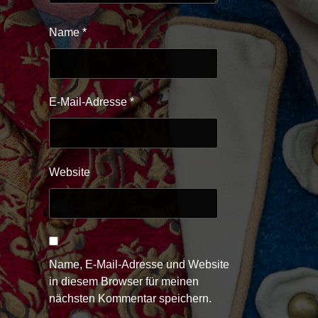
Name
*
E-Mail-Adresse
*
Website
Name, E-Mail-Adresse und Website
in diesem Browser für meinen
nächsten Kommentar speichern.