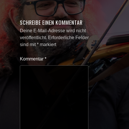
SCHREIBE EINEN KOMMENTAR
Deine E-Mail-Adresse wird nicht
veröffentlicht.
Erforderliche Felder
sind mit
*
markiert
Kommentar
*