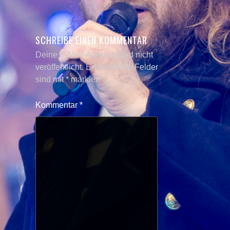
SCHREIBE EINEN KOMMENTAR
Deine E-Mail-Adresse wird nicht
veröffentlicht.
Erforderliche Felder
sind mit
*
markiert
Kommentar
*