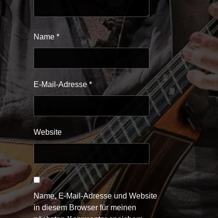
Name
*
E-Mail-Adresse
*
Website
Name, E-Mail-Adresse und Website
in diesem Browser für meinen