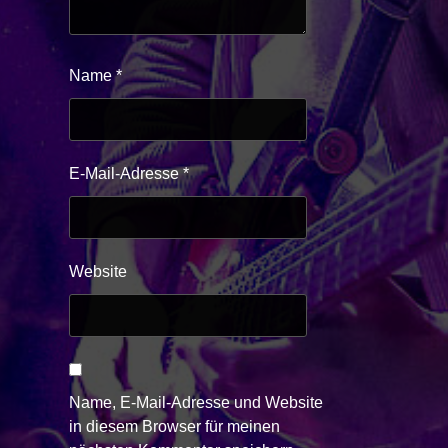
Name
*
E-Mail-Adresse
*
Website
Name, E-Mail-Adresse und Website
in diesem Browser für meinen