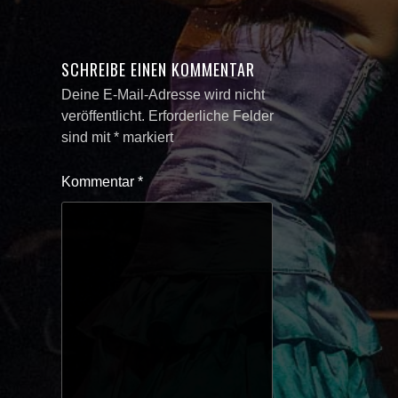
SCHREIBE EINEN KOMMENTAR
Deine E-Mail-Adresse wird nicht
veröffentlicht.
Erforderliche Felder
sind mit
*
markiert
Kommentar
*