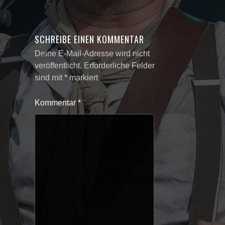
SCHREIBE EINEN KOMMENTAR
Deine E-Mail-Adresse wird nicht
veröffentlicht.
Erforderliche Felder
sind mit
*
markiert
Kommentar
*