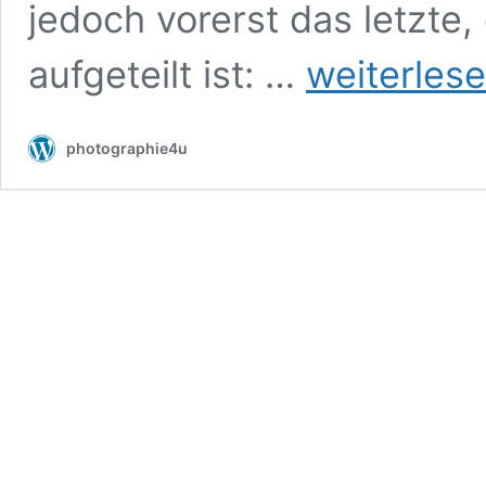
jedoch vorerst das letzte,
Kupfergold
aufgeteilt ist: …
weiterles
–
MPS
2026
photographie4u
Rastede