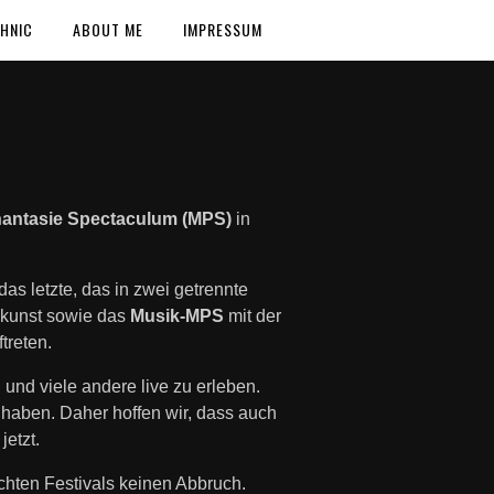
HNIC
ABOUT ME
IMPRESSUM
 Phantasie Spectaculum (MPS)
in
das letzte, das in zwei getrennte
skunst sowie das
Musik‑MPS
mit der
treten.
d
und viele andere live zu erleben.
 haben. Daher hoffen wir, dass auch
jetzt.
chten Festivals keinen Abbruch.