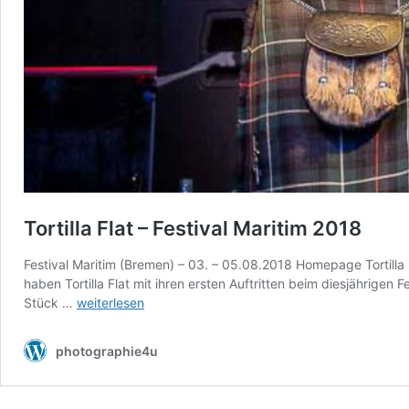
Tortilla Flat – Festival Maritim 2018
Festival Maritim (Bremen) – 03. – 05.08.2018 Homepage Tortilla 
haben Tortilla Flat mit ihren ersten Auftritten beim diesjährigen
Tortilla
Stück …
weiterlesen
Flat
–
photographie4u
Festival
Maritim
2018