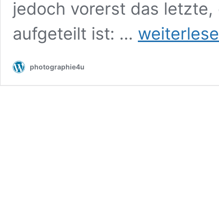
jedoch vorerst das letzte,
Stormseeker
aufgeteilt ist: …
weiterles
–
MPS
2026
photographie4u
Rastede