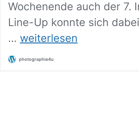
Wochenende auch der 7. Ir
Line-Up konnte sich dabei
Greenland
…
weiterlesen
Whalefishers
–
Irish
photographie4u
Rock
in
den
Mai