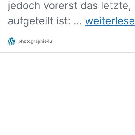
jedoch vorerst das letzte,
dArtagnan
aufgeteilt ist: …
weiterles
–
MPS
2026
photographie4u
Rastede