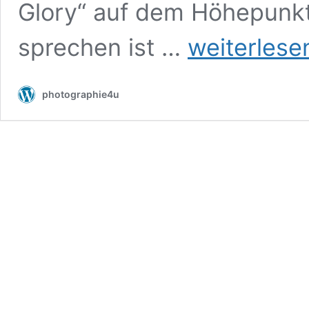
Glory“ auf dem Höhepunkt
Booze
sprechen ist …
weiterlese
&
Glory
–
photographie4u
Live
in
Frankfurt
2018